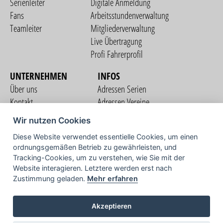
Serienleiter
Digitale Anmeldung
Fans
Arbeitsstundenverwaltung
Teamleiter
Mitgliederverwaltung
Live Übertragung
Profi Fahrerprofil
UNTERNEHMEN
INFOS
Über uns
Adressen Serien
Kontakt
Adressen Vereine
Nutzungsbedingungen
Adressen Teams
Wir nutzen Cookies
Datenschutzerklärung
Streckenverzeichnis
Diese Website verwendet essentielle Cookies, um einen
Impressum
ordnungsgemäßen Betrieb zu gewährleisten, und
COMMUNITY
Tracking-Cookies, um zu verstehen, wie Sie mit der
Website interagieren. Letztere werden erst nach
Zustimmung geladen.
Mehr erfahren
TV
Akzeptieren