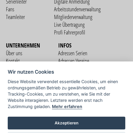
Serienleiter
Digitale Anmeldung
Fans
Arbeitsstundenverwaltung
Teamleiter
Mitgliederverwaltung
Live Übertragung
Profi Fahrerprofil
UNTERNEHMEN
INFOS
Über uns
Adressen Serien
Kontakt
Adressen Vereine
Nutzungsbedingungen
Adressen Teams
Wir nutzen Cookies
Datenschutzerklärung
Streckenverzeichnis
Diese Website verwendet essentielle Cookies, um einen
Impressum
ordnungsgemäßen Betrieb zu gewährleisten, und
COMMUNITY
Tracking-Cookies, um zu verstehen, wie Sie mit der
Website interagieren. Letztere werden erst nach
Zustimmung geladen.
Mehr erfahren
TV
Akzeptieren