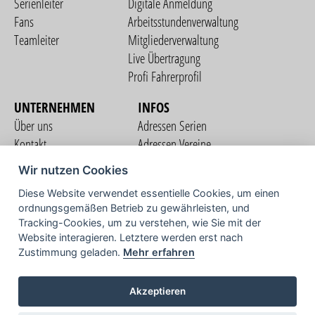
Serienleiter
Digitale Anmeldung
Fans
Arbeitsstundenverwaltung
Teamleiter
Mitgliederverwaltung
Live Übertragung
Profi Fahrerprofil
UNTERNEHMEN
INFOS
Über uns
Adressen Serien
Kontakt
Adressen Vereine
Nutzungsbedingungen
Adressen Teams
Wir nutzen Cookies
Datenschutzerklärung
Streckenverzeichnis
Diese Website verwendet essentielle Cookies, um einen
Impressum
ordnungsgemäßen Betrieb zu gewährleisten, und
COMMUNITY
Tracking-Cookies, um zu verstehen, wie Sie mit der
Website interagieren. Letztere werden erst nach
Zustimmung geladen.
Mehr erfahren
TV
Akzeptieren