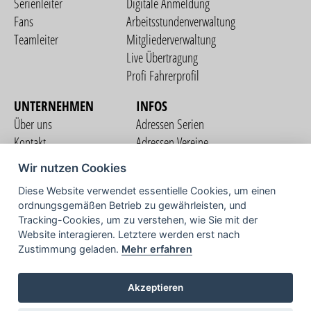
Serienleiter
Digitale Anmeldung
Fans
Arbeitsstundenverwaltung
Teamleiter
Mitgliederverwaltung
Live Übertragung
Profi Fahrerprofil
UNTERNEHMEN
INFOS
Über uns
Adressen Serien
Kontakt
Adressen Vereine
Nutzungsbedingungen
Adressen Teams
Wir nutzen Cookies
Datenschutzerklärung
Streckenverzeichnis
Diese Website verwendet essentielle Cookies, um einen
Impressum
ordnungsgemäßen Betrieb zu gewährleisten, und
COMMUNITY
Tracking-Cookies, um zu verstehen, wie Sie mit der
Website interagieren. Letztere werden erst nach
Zustimmung geladen.
Mehr erfahren
TV
Akzeptieren