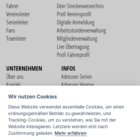
Fahrer
Dein Streckenverzeichnis
Vereinsleiter
Profi Vereinsprofil
Serienleiter
Digitale Anmeldung
Fans
Arbeitsstundenverwaltung
Teamleiter
Mitgliederverwaltung
Live Übertragung
Profi Fahrerprofil
UNTERNEHMEN
INFOS
Über uns
Adressen Serien
Kontakt
Adressen Vereine
Nutzungsbedingungen
Adressen Teams
Wir nutzen Cookies
Datenschutzerklärung
Streckenverzeichnis
Diese Website verwendet essentielle Cookies, um einen
Impressum
COMMUNITY
ordnungsgemäßen Betrieb zu gewährleisten, und
Tracking-Cookies, um zu verstehen, wie Sie mit der
Website interagieren. Letztere werden erst nach
Zustimmung geladen.
Mehr erfahren