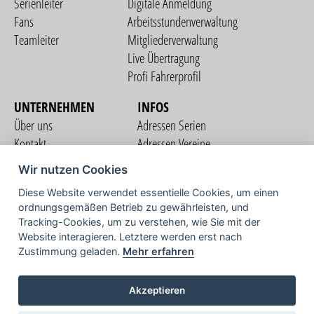
Serienleiter
Digitale Anmeldung
Fans
Arbeitsstundenverwaltung
Teamleiter
Mitgliederverwaltung
Live Übertragung
Profi Fahrerprofil
UNTERNEHMEN
INFOS
Über uns
Adressen Serien
Kontakt
Adressen Vereine
Nutzungsbedingungen
Adressen Teams
Wir nutzen Cookies
Datenschutzerklärung
Streckenverzeichnis
Diese Website verwendet essentielle Cookies, um einen
Impressum
ordnungsgemäßen Betrieb zu gewährleisten, und
COMMUNITY
Tracking-Cookies, um zu verstehen, wie Sie mit der
Website interagieren. Letztere werden erst nach
Zustimmung geladen.
Mehr erfahren
TV
Akzeptieren