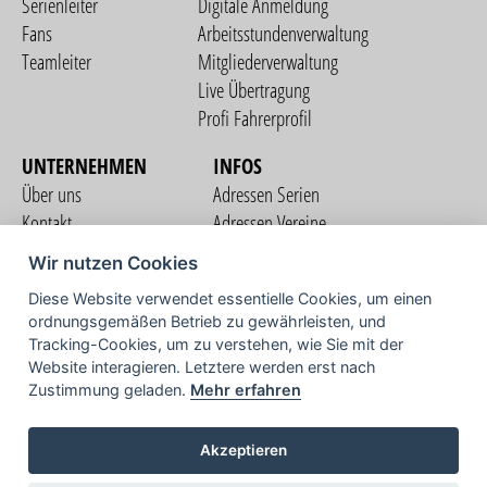
Serienleiter
Digitale Anmeldung
Fans
Arbeitsstundenverwaltung
Teamleiter
Mitgliederverwaltung
Live Übertragung
Profi Fahrerprofil
UNTERNEHMEN
INFOS
Über uns
Adressen Serien
Kontakt
Adressen Vereine
Nutzungsbedingungen
Adressen Teams
Wir nutzen Cookies
Datenschutzerklärung
Streckenverzeichnis
Diese Website verwendet essentielle Cookies, um einen
Impressum
ordnungsgemäßen Betrieb zu gewährleisten, und
COMMUNITY
Tracking-Cookies, um zu verstehen, wie Sie mit der
Website interagieren. Letztere werden erst nach
Zustimmung geladen.
Mehr erfahren
TV
Akzeptieren