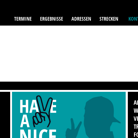
TERMINE
ERGEBNISSE
ADRESSEN
STRECKEN
KONT
A
W
V
T
F