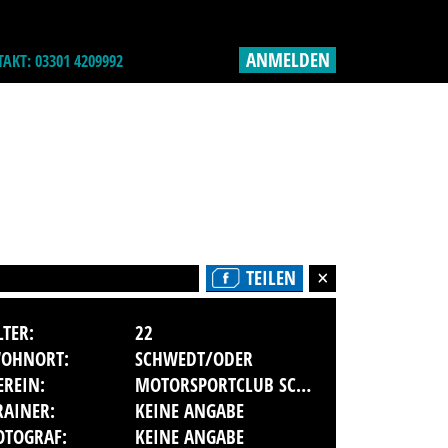
ANMELDEN
AKT: 03301 4209992
TEILEN
LTER:
22
OHNORT:
SCHWEDT/ODER
EREIN:
MOTORSPORTCLUB SCHWEDT IM ADAC E.V.
RAINER:
KEINE ANGABE
OTOGRAF:
KEINE ANGABE