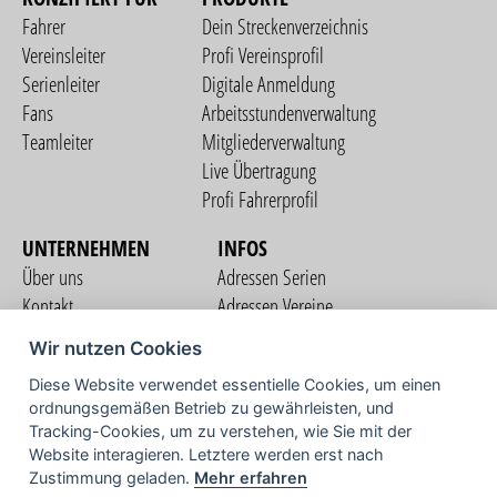
Fahrer
Dein Streckenverzeichnis
Vereinsleiter
Profi Vereinsprofil
Serienleiter
Digitale Anmeldung
Fans
Arbeitsstundenverwaltung
Teamleiter
Mitgliederverwaltung
Live Übertragung
Profi Fahrerprofil
UNTERNEHMEN
INFOS
Über uns
Adressen Serien
Kontakt
Adressen Vereine
Nutzungsbedingungen
Adressen Teams
Wir nutzen Cookies
Datenschutzerklärung
Streckenverzeichnis
Diese Website verwendet essentielle Cookies, um einen
Impressum
COMMUNITY
ordnungsgemäßen Betrieb zu gewährleisten, und
Tracking-Cookies, um zu verstehen, wie Sie mit der
Website interagieren. Letztere werden erst nach
Zustimmung geladen.
Mehr erfahren