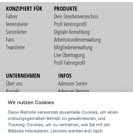
KONZIPIERT FÜR
PRODUKTE
Fahrer
Dein Streckenverzeichnis
Vereinsleiter
Profi Vereinsprofil
Serienleiter
Digitale Anmeldung
Fans
Arbeitsstundenverwaltung
Teamleiter
Mitgliederverwaltung
Live Übertragung
Profi Fahrerprofil
UNTERNEHMEN
INFOS
Über uns
Adressen Serien
Kontakt
Adressen Vereine
Nutzungsbedingungen
Adressen Teams
Wir nutzen Cookies
Datenschutzerklärung
Streckenverzeichnis
Diese Website verwendet essentielle Cookies, um einen
Impressum
COMMUNITY
ordnungsgemäßen Betrieb zu gewährleisten, und
Tracking-Cookies, um zu verstehen, wie Sie mit der
Website interagieren. Letztere werden erst nach