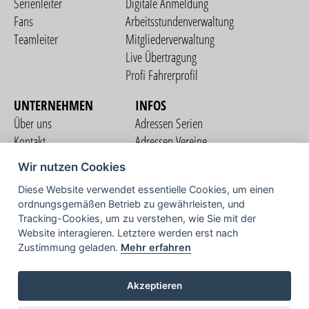
Serienleiter
Digitale Anmeldung
Fans
Arbeitsstundenverwaltung
Teamleiter
Mitgliederverwaltung
Live Übertragung
Profi Fahrerprofil
UNTERNEHMEN
INFOS
Über uns
Adressen Serien
Kontakt
Adressen Vereine
Nutzungsbedingungen
Adressen Teams
Wir nutzen Cookies
Datenschutzerklärung
Streckenverzeichnis
Diese Website verwendet essentielle Cookies, um einen
Impressum
ordnungsgemäßen Betrieb zu gewährleisten, und
COMMUNITY
Tracking-Cookies, um zu verstehen, wie Sie mit der
Website interagieren. Letztere werden erst nach
Zustimmung geladen.
Mehr erfahren
TV
Akzeptieren