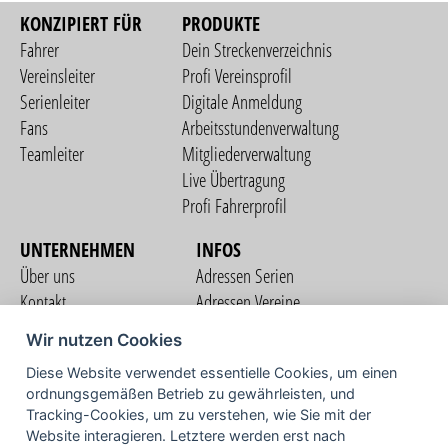
KONZIPIERT FÜR
PRODUKTE
Fahrer
Dein Streckenverzeichnis
Vereinsleiter
Profi Vereinsprofil
Serienleiter
Digitale Anmeldung
Fans
Arbeitsstundenverwaltung
Teamleiter
Mitgliederverwaltung
Live Übertragung
Profi Fahrerprofil
UNTERNEHMEN
INFOS
Über uns
Adressen Serien
Kontakt
Adressen Vereine
Nutzungsbedingungen
Adressen Teams
Wir nutzen Cookies
Datenschutzerklärung
Streckenverzeichnis
Diese Website verwendet essentielle Cookies, um einen
Impressum
COMMUNITY
ordnungsgemäßen Betrieb zu gewährleisten, und
Tracking-Cookies, um zu verstehen, wie Sie mit der
Website interagieren. Letztere werden erst nach