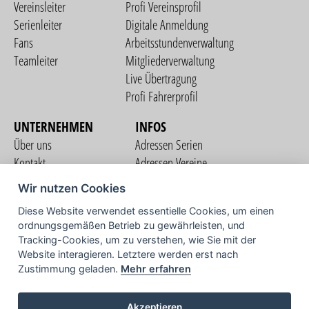
Vereinsleiter
Profi Vereinsprofil
Serienleiter
Digitale Anmeldung
Fans
Arbeitsstundenverwaltung
Teamleiter
Mitgliederverwaltung
Live Übertragung
Profi Fahrerprofil
UNTERNEHMEN
INFOS
Über uns
Adressen Serien
Kontakt
Adressen Vereine
Nutzungsbedingungen
Adressen Teams
Wir nutzen Cookies
Datenschutzerklärung
Streckenverzeichnis
Diese Website verwendet essentielle Cookies, um einen
Impressum
ordnungsgemäßen Betrieb zu gewährleisten, und
COMMUNITY
Tracking-Cookies, um zu verstehen, wie Sie mit der
Website interagieren. Letztere werden erst nach
Zustimmung geladen.
Mehr erfahren
TV
Akzeptieren