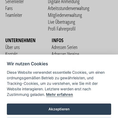
Serienleiter
Digitale Anmeldung
Fans
Arbeitsstundenverwaltung
Teamleiter
Mitgliederverwaltung
Live Übertragung
Profi Fahrerprofil
UNTERNEHMEN
INFOS
Über uns
Adressen Serien
Kontakt
Adressen Vereine
Nutzungsbedingungen
Adressen Teams
Wir nutzen Cookies
Datenschutzerklärung
Streckenverzeichnis
Diese Website verwendet essentielle Cookies, um einen
Impressum
ordnungsgemäßen Betrieb zu gewährleisten, und
COMMUNITY
Tracking-Cookies, um zu verstehen, wie Sie mit der
Website interagieren. Letztere werden erst nach
Zustimmung geladen.
Mehr erfahren
TV
Akzeptieren