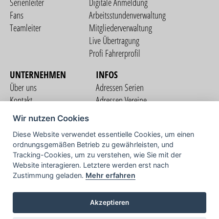
Serienleiter
Digitale Anmeldung
Fans
Arbeitsstundenverwaltung
Teamleiter
Mitgliederverwaltung
Live Übertragung
Profi Fahrerprofil
UNTERNEHMEN
INFOS
Über uns
Adressen Serien
Kontakt
Adressen Vereine
Nutzungsbedingungen
Adressen Teams
Wir nutzen Cookies
Datenschutzerklärung
Streckenverzeichnis
Diese Website verwendet essentielle Cookies, um einen
Impressum
ordnungsgemäßen Betrieb zu gewährleisten, und
COMMUNITY
Tracking-Cookies, um zu verstehen, wie Sie mit der
Website interagieren. Letztere werden erst nach
Zustimmung geladen.
Mehr erfahren
TV
Akzeptieren