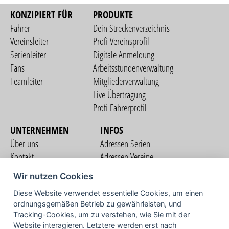
KONZIPIERT FÜR
PRODUKTE
Fahrer
Dein Streckenverzeichnis
Vereinsleiter
Profi Vereinsprofil
Serienleiter
Digitale Anmeldung
Fans
Arbeitsstundenverwaltung
Teamleiter
Mitgliederverwaltung
Live Übertragung
Profi Fahrerprofil
UNTERNEHMEN
INFOS
Über uns
Adressen Serien
Kontakt
Adressen Vereine
Nutzungsbedingungen
Adressen Teams
Wir nutzen Cookies
Datenschutzerklärung
Streckenverzeichnis
Diese Website verwendet essentielle Cookies, um einen
Impressum
COMMUNITY
ordnungsgemäßen Betrieb zu gewährleisten, und
Tracking-Cookies, um zu verstehen, wie Sie mit der
Website interagieren. Letztere werden erst nach