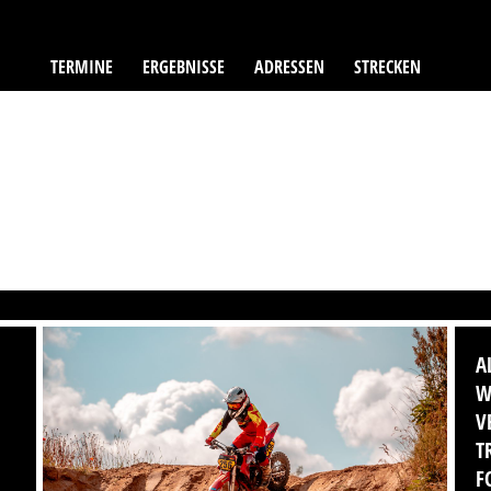
TERMINE
ERGEBNISSE
ADRESSEN
STRECKEN
A
W
V
T
F