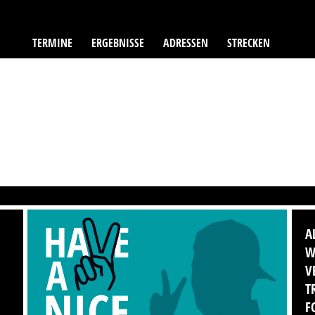
TERMINE
ERGEBNISSE
ADRESSEN
STRECKEN
A
W
V
T
F