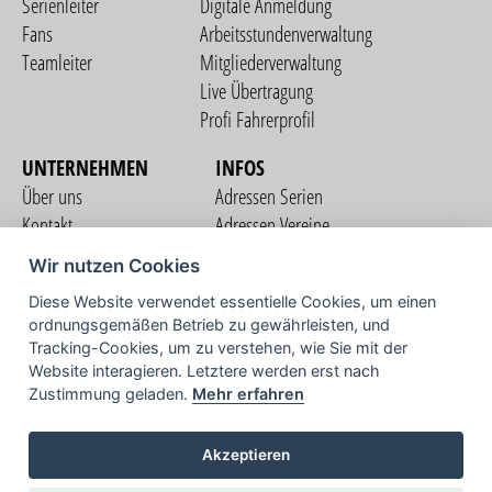
Serienleiter
Digitale Anmeldung
Fans
Arbeitsstundenverwaltung
Teamleiter
Mitgliederverwaltung
Live Übertragung
Profi Fahrerprofil
UNTERNEHMEN
INFOS
Über uns
Adressen Serien
Kontakt
Adressen Vereine
Nutzungsbedingungen
Adressen Teams
Wir nutzen Cookies
Datenschutzerklärung
Streckenverzeichnis
Diese Website verwendet essentielle Cookies, um einen
Impressum
ordnungsgemäßen Betrieb zu gewährleisten, und
COMMUNITY
Tracking-Cookies, um zu verstehen, wie Sie mit der
Website interagieren. Letztere werden erst nach
Zustimmung geladen.
Mehr erfahren
TV
Akzeptieren