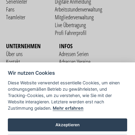
Serienleiter
Digitale Anmeldung
Fans
Arbeitsstundenverwaltung
Teamleiter
Mitgliederverwaltung
Live Übertragung
Profi Fahrerprofil
UNTERNEHMEN
INFOS
Über uns
Adressen Serien
Kontakt
Adressen Vereine
Nutzungsbedingungen
Adressen Teams
Wir nutzen Cookies
Datenschutzerklärung
Streckenverzeichnis
Diese Website verwendet essentielle Cookies, um einen
Impressum
ordnungsgemäßen Betrieb zu gewährleisten, und
COMMUNITY
Tracking-Cookies, um zu verstehen, wie Sie mit der
Website interagieren. Letztere werden erst nach
Zustimmung geladen.
Mehr erfahren
TV
Akzeptieren