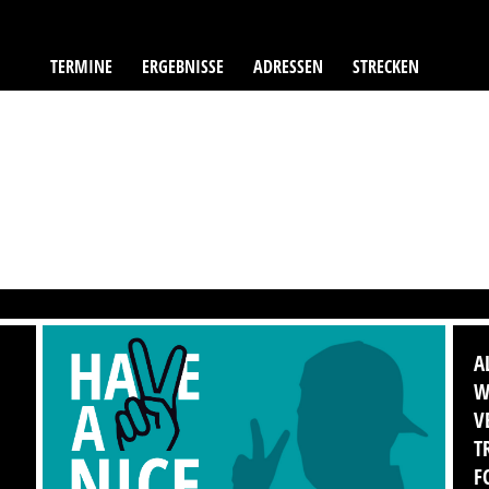
TERMINE
ERGEBNISSE
ADRESSEN
STRECKEN
A
W
V
T
F