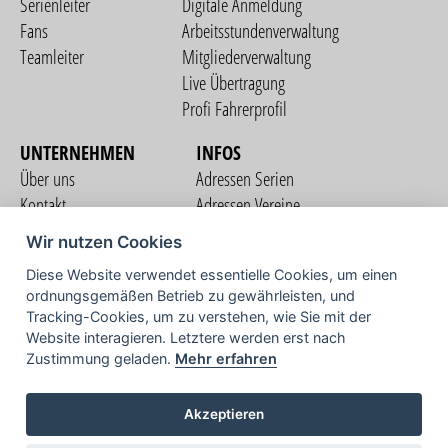
Serienleiter
Digitale Anmeldung
Fans
Arbeitsstundenverwaltung
Teamleiter
Mitgliederverwaltung
Live Übertragung
Profi Fahrerprofil
UNTERNEHMEN
INFOS
Über uns
Adressen Serien
Kontakt
Adressen Vereine
Nutzungsbedingungen
Adressen Teams
Wir nutzen Cookies
Datenschutzerklärung
Streckenverzeichnis
Diese Website verwendet essentielle Cookies, um einen
Impressum
ordnungsgemäßen Betrieb zu gewährleisten, und
COMMUNITY
Tracking-Cookies, um zu verstehen, wie Sie mit der
Website interagieren. Letztere werden erst nach
Zustimmung geladen.
Mehr erfahren
TV
Akzeptieren