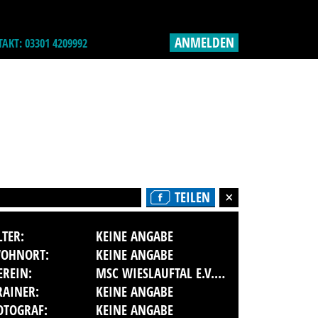
ANMELDEN
AKT: 03301 4209992
TEILEN
LTER:
KEINE ANGABE
OHNORT:
KEINE ANGABE
EREIN:
MSC WIESLAUFTAL E.V. IM ADAC
RAINER:
KEINE ANGABE
OTOGRAF:
KEINE ANGABE