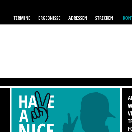
TERMINE
ERGEBNISSE
ADRESSEN
STRECKEN
KONT
A
W
V
T
F