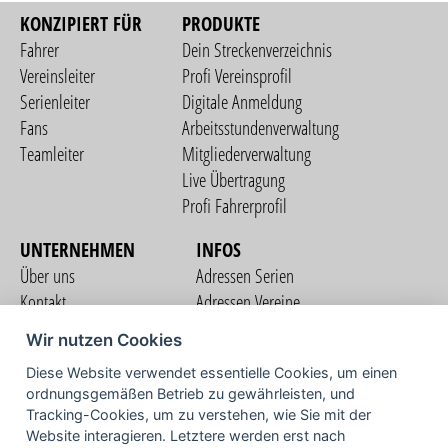
KONZIPIERT FÜR
PRODUKTE
Fahrer
Dein Streckenverzeichnis
Vereinsleiter
Profi Vereinsprofil
Serienleiter
Digitale Anmeldung
Fans
Arbeitsstundenverwaltung
Teamleiter
Mitgliederverwaltung
Live Übertragung
Profi Fahrerprofil
UNTERNEHMEN
INFOS
Über uns
Adressen Serien
Kontakt
Adressen Vereine
Nutzungsbedingungen
Adressen Teams
Wir nutzen Cookies
Datenschutzerklärung
Streckenverzeichnis
Diese Website verwendet essentielle Cookies, um einen
Impressum
COMMUNITY
ordnungsgemäßen Betrieb zu gewährleisten, und
Tracking-Cookies, um zu verstehen, wie Sie mit der
Website interagieren. Letztere werden erst nach