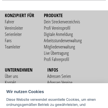
KONZIPIERT FÜR
PRODUKTE
Fahrer
Dein Streckenverzeichnis
Vereinsleiter
Profi Vereinsprofil
Serienleiter
Digitale Anmeldung
Fans
Arbeitsstundenverwaltung
Teamleiter
Mitgliederverwaltung
Live Übertragung
Profi Fahrerprofil
UNTERNEHMEN
INFOS
Über uns
Adressen Serien
Kontakt
Adressen Vereine
Nutzungsbedingungen
Adressen Teams
Wir nutzen Cookies
Datenschutzerklärung
Streckenverzeichnis
Diese Website verwendet essentielle Cookies, um einen
Impressum
ordnungsgemäßen Betrieb zu gewährleisten, und
COMMUNITY