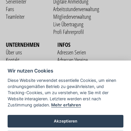
Serienleiter
Digitale Anmeldung
Fans
Arbeitsstundenverwaltung
Teamleiter
Mitgliederverwaltung
Live Übertragung
Profi Fahrerprofil
UNTERNEHMEN
INFOS
Über uns
Adressen Serien
Kontakt
Adressen Vereine
Nutzungsbedingungen
Adressen Teams
Wir nutzen Cookies
Datenschutzerklärung
Streckenverzeichnis
Diese Website verwendet essentielle Cookies, um einen
Impressum
ordnungsgemäßen Betrieb zu gewährleisten, und
COMMUNITY
Tracking-Cookies, um zu verstehen, wie Sie mit der
Website interagieren. Letztere werden erst nach
Zustimmung geladen.
Mehr erfahren
TV
Akzeptieren