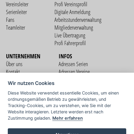
Vereinsleiter
Profi Vereinsprofil
Serienleiter
Digitale Anmeldung
Fans
Arbeitsstundenverwaltung
Teamleiter
Mitgliederverwaltung
Live Übertragung
Profi Fahrerprofil
UNTERNEHMEN
INFOS
Über uns
Adressen Serien
Kontakt
Adressen Vereine
Nutzungsbedingungen
Adressen Teams
Wir nutzen Cookies
Datenschutzerklärung
Streckenverzeichnis
Diese Website verwendet essentielle Cookies, um einen
Impressum
COMMUNITY
ordnungsgemäßen Betrieb zu gewährleisten, und
Tracking-Cookies, um zu verstehen, wie Sie mit der
Website interagieren. Letztere werden erst nach
Zustimmung geladen.
Mehr erfahren
TV