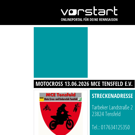
MOTOCROSS 13.06.2026 MCE TENSFELD E.V.
STRECKENADRESSE
Tarbeker Landstraße 2
23824 Tensfeld
Tel.: 017634125350