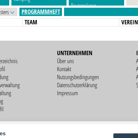
Routenplaner
PROGRAMMHEFT
TEAM
VEREI
UNTERNEHMEN
erzeichnis
Über uns
fil
Kontakt
A
dung
Nutzungsbedingungen
verwaltung
Datenschutzerklärung
S
altung
Impressum
ng
il
Copyright © 2026 vorstart GbR
ies