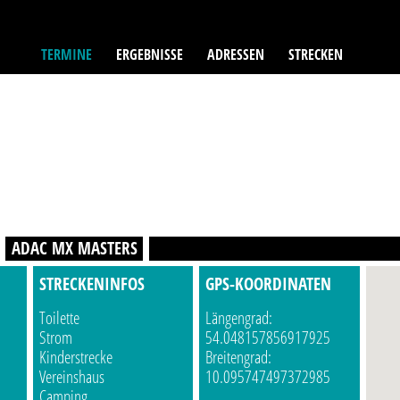
TERMINE
ERGEBNISSE
ADRESSEN
STRECKEN
ADAC MX MASTERS
STRECKENINFOS
GPS-KOORDINATEN
Toilette
Längengrad:
Strom
54.048157856917925
Kinderstrecke
Breitengrad:
Vereinshaus
10.095747497372985
Camping