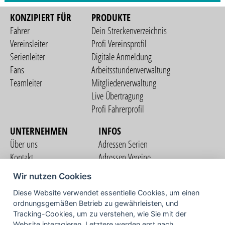
KONZIPIERT FÜR
PRODUKTE
Fahrer
Dein Streckenverzeichnis
Vereinsleiter
Profi Vereinsprofil
Serienleiter
Digitale Anmeldung
Fans
Arbeitsstundenverwaltung
Teamleiter
Mitgliederverwaltung
Live Übertragung
Profi Fahrerprofil
UNTERNEHMEN
INFOS
Über uns
Adressen Serien
Kontakt
Adressen Vereine
Nutzungsbedingungen
Adressen Teams
Wir nutzen Cookies
Datenschutzerklärung
Streckenverzeichnis
Diese Website verwendet essentielle Cookies, um einen
Impressum
ordnungsgemäßen Betrieb zu gewährleisten, und
COMMUNITY
Tracking-Cookies, um zu verstehen, wie Sie mit der
Website interagieren. Letztere werden erst nach