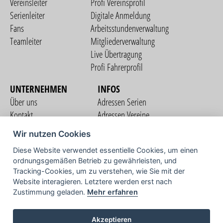
Vereinsleiter
Profi Vereinsprofil
Serienleiter
Digitale Anmeldung
Fans
Arbeitsstundenverwaltung
Teamleiter
Mitgliederverwaltung
Live Übertragung
Profi Fahrerprofil
UNTERNEHMEN
INFOS
Über uns
Adressen Serien
Kontakt
Adressen Vereine
Nutzungsbedingungen
Adressen Teams
Wir nutzen Cookies
Datenschutzerklärung
Streckenverzeichnis
Diese Website verwendet essentielle Cookies, um einen
Impressum
ordnungsgemäßen Betrieb zu gewährleisten, und
COMMUNITY
Tracking-Cookies, um zu verstehen, wie Sie mit der
Website interagieren. Letztere werden erst nach
Zustimmung geladen.
Mehr erfahren
TV
Akzeptieren