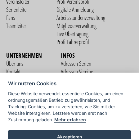
Vereinsleiter
Profi Vereinsprofil
Serienleiter
Digitale Anmeldung
Fans
Arbeitsstundenverwaltung
Teamleiter
Mitgliederverwaltung
Live Übertragung
Profi Fahrerprofil
UNTERNEHMEN
INFOS
Über uns
Adressen Serien
Kontakt
Adressen Vereine
Nutzungsbedingungen
Adressen Teams
Wir nutzen Cookies
Datenschutzerklärung
Streckenverzeichnis
Diese Website verwendet essentielle Cookies, um einen
Impressum
ordnungsgemäßen Betrieb zu gewährleisten, und
COMMUNITY
Tracking-Cookies, um zu verstehen, wie Sie mit der
Website interagieren. Letztere werden erst nach
Zustimmung geladen.
Mehr erfahren
TV
Akzeptieren