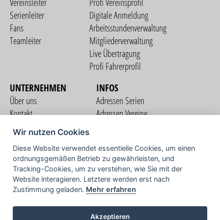
Vereinsleiter
Profi Vereinsprofil
Serienleiter
Digitale Anmeldung
Fans
Arbeitsstundenverwaltung
Teamleiter
Mitgliederverwaltung
Live Übertragung
Profi Fahrerprofil
UNTERNEHMEN
INFOS
Über uns
Adressen Serien
Kontakt
Adressen Vereine
Nutzungsbedingungen
Adressen Teams
Wir nutzen Cookies
Datenschutzerklärung
Streckenverzeichnis
Diese Website verwendet essentielle Cookies, um einen
Impressum
ordnungsgemäßen Betrieb zu gewährleisten, und
COMMUNITY
Tracking-Cookies, um zu verstehen, wie Sie mit der
Website interagieren. Letztere werden erst nach
Zustimmung geladen.
Mehr erfahren
TV
Akzeptieren