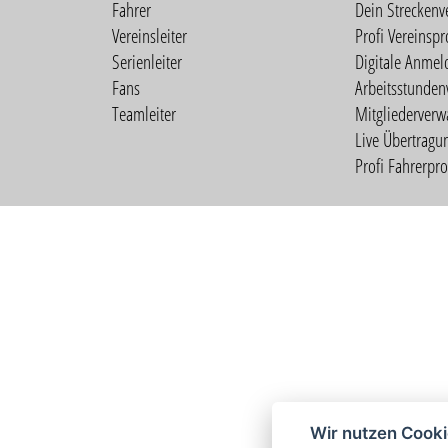
Fahrer
Dein Streckenv
Vereinsleiter
Profi Vereinspro
Serienleiter
Digitale Anmel
Fans
Arbeitsstunden
Teamleiter
Mitgliederverw
Live Übertragu
Profi Fahrerprof
Wir nutzen Cook