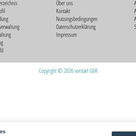
erzeichnis
Über uns
fil
Kontakt
A
dung
Nutzungsbedingungen
verwaltung
Datenschutzerklärung
S
altung
Impressum
ng
il
Copyright © 2026 vorstart GbR
ies