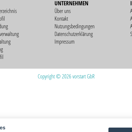
UNTERNEHMEN
erzeichnis
Über uns
fil
Kontakt
A
dung
Nutzungsbedingungen
verwaltung
Datenschutzerklärung
S
altung
Impressum
ng
il
Copyright © 2026 vorstart GbR
ies