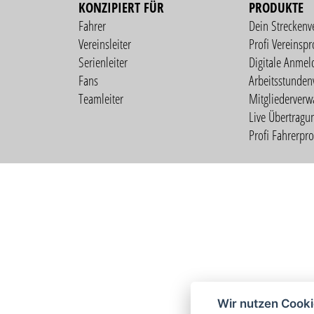
KONZIPIERT FÜR
PRODUKTE
Fahrer
Dein Streckenv
Vereinsleiter
Profi Vereinspro
Serienleiter
Digitale Anmel
Fans
Arbeitsstunden
Teamleiter
Mitgliederverw
Live Übertragu
Profi Fahrerprof
Wir nutzen Cook