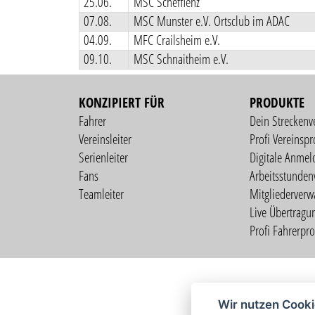
25.06.
MSC Schefflenz
07.08.
MSC Munster e.V. Ortsclub im ADAC
04.09.
MFC Crailsheim e.V.
09.10.
MSC Schnaitheim e.V.
KONZIPIERT FÜR
PRODUKTE
Fahrer
Dein Streckenv
Vereinsleiter
Profi Vereinspro
Serienleiter
Digitale Anmel
Fans
Arbeitsstunden
Teamleiter
Mitgliederverw
Live Übertragu
Profi Fahrerprof
Wir nutzen Cook