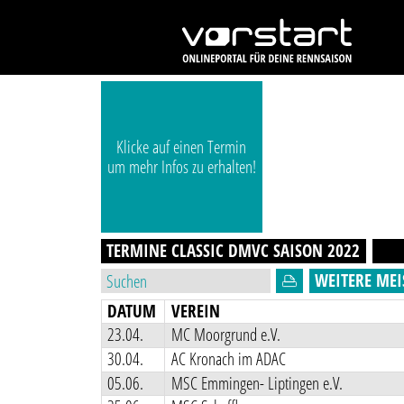
Klicke auf einen Termin
um mehr Infos zu erhalten!
TERMINE CLASSIC DMVC
SAISON
2022
WEITERE MEI
DATUM
VEREIN
23.04.
MC Moorgrund e.V.
30.04.
AC Kronach im ADAC
05.06.
MSC Emmingen- Liptingen e.V.