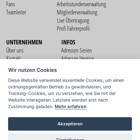
Fans
Arbeitsstundenverwaltung
Teamleiter
Mitgliederverwaltung
Live Übertragung
Profi Fahrerprofil
UNTERNEHMEN
INFOS
Über uns
Adressen Serien
Kontakt
Adressen Vereine
Nutzungsbedingungen
Adressen Teams
Wir nutzen Cookies
Datenschutzerklärung
Streckenverzeichnis
Diese Website verwendet essentielle Cookies, um einen
Impressum
ordnungsgemäßen Betrieb zu gewährleisten, und
COMMUNITY
Tracking-Cookies, um zu verstehen, wie Sie mit der
Website interagieren. Letztere werden erst nach
Zustimmung geladen.
Mehr erfahren
TV
Akzeptieren
Einstellungen