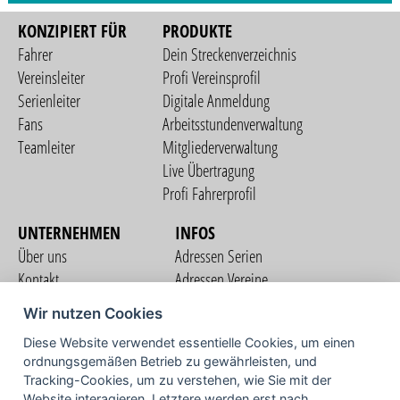
KONZIPIERT FÜR
PRODUKTE
Fahrer
Dein Streckenverzeichnis
Vereinsleiter
Profi Vereinsprofil
Serienleiter
Digitale Anmeldung
Fans
Arbeitsstundenverwaltung
Teamleiter
Mitgliederverwaltung
Live Übertragung
Profi Fahrerprofil
UNTERNEHMEN
INFOS
Über uns
Adressen Serien
Kontakt
Adressen Vereine
Nutzungsbedingungen
Adressen Teams
Wir nutzen Cookies
Datenschutzerklärung
Streckenverzeichnis
Diese Website verwendet essentielle Cookies, um einen
Impressum
ordnungsgemäßen Betrieb zu gewährleisten, und
COMMUNITY
Tracking-Cookies, um zu verstehen, wie Sie mit der
Website interagieren. Letztere werden erst nach