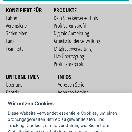
KONZIPIERT FÜR
PRODUKTE
Fahrer
Dein Streckenverzeichnis
Vereinsleiter
Profi Vereinsprofil
Serienleiter
Digitale Anmeldung
Fans
Arbeitsstundenverwaltung
Teamleiter
Mitgliederverwaltung
Live Übertragung
Profi Fahrerprofil
UNTERNEHMEN
INFOS
Über uns
Adressen Serien
Kontakt
Adressen Vereine
Nutzungsbedingungen
Adressen Teams
Wir nutzen Cookies
Datenschutzerklärung
Streckenverzeichnis
Diese Website verwendet essentielle Cookies, um einen
Impressum
ordnungsgemäßen Betrieb zu gewährleisten, und
COMMUNITY
Tracking-Cookies, um zu verstehen, wie Sie mit der
Website interagieren. Letztere werden erst nach