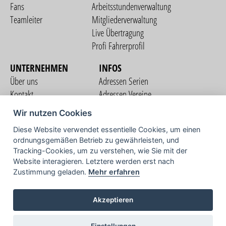
Fans
Arbeitsstundenverwaltung
Teamleiter
Mitgliederverwaltung
Live Übertragung
Profi Fahrerprofil
UNTERNEHMEN
INFOS
Über uns
Adressen Serien
Kontakt
Adressen Vereine
Nutzungsbedingungen
Adressen Teams
Wir nutzen Cookies
Datenschutzerklärung
Streckenverzeichnis
Diese Website verwendet essentielle Cookies, um einen
Impressum
ordnungsgemäßen Betrieb zu gewährleisten, und
COMMUNITY
Tracking-Cookies, um zu verstehen, wie Sie mit der
Website interagieren. Letztere werden erst nach
Zustimmung geladen.
Mehr erfahren
TV
Akzeptieren
Einstellungen