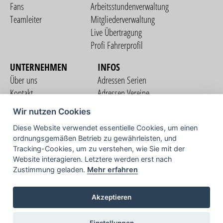
Fans
Arbeitsstundenverwaltung
Teamleiter
Mitgliederverwaltung
Live Übertragung
Profi Fahrerprofil
UNTERNEHMEN
INFOS
Über uns
Adressen Serien
Kontakt
Adressen Vereine
Nutzungsbedingungen
Adressen Teams
Wir nutzen Cookies
Datenschutzerklärung
Streckenverzeichnis
Diese Website verwendet essentielle Cookies, um einen
Impressum
ordnungsgemäßen Betrieb zu gewährleisten, und
COMMUNITY
Tracking-Cookies, um zu verstehen, wie Sie mit der
Website interagieren. Letztere werden erst nach
Zustimmung geladen.
Mehr erfahren
TV
Akzeptieren
Einstellungen