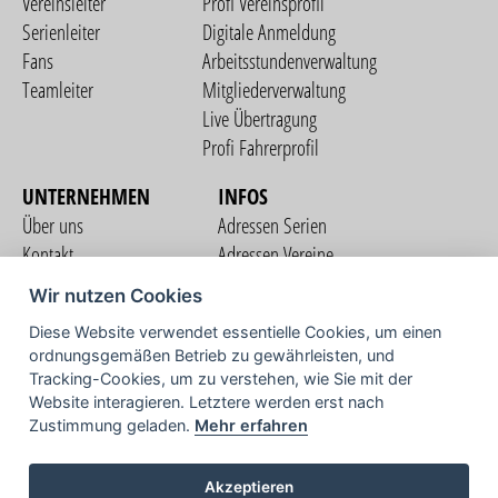
Vereinsleiter
Profi Vereinsprofil
Serienleiter
Digitale Anmeldung
Fans
Arbeitsstundenverwaltung
Teamleiter
Mitgliederverwaltung
Live Übertragung
Profi Fahrerprofil
UNTERNEHMEN
INFOS
Über uns
Adressen Serien
Kontakt
Adressen Vereine
Nutzungsbedingungen
Adressen Teams
Wir nutzen Cookies
Datenschutzerklärung
Streckenverzeichnis
Diese Website verwendet essentielle Cookies, um einen
Impressum
ordnungsgemäßen Betrieb zu gewährleisten, und
COMMUNITY
Tracking-Cookies, um zu verstehen, wie Sie mit der
Website interagieren. Letztere werden erst nach
Zustimmung geladen.
Mehr erfahren
TV
Akzeptieren