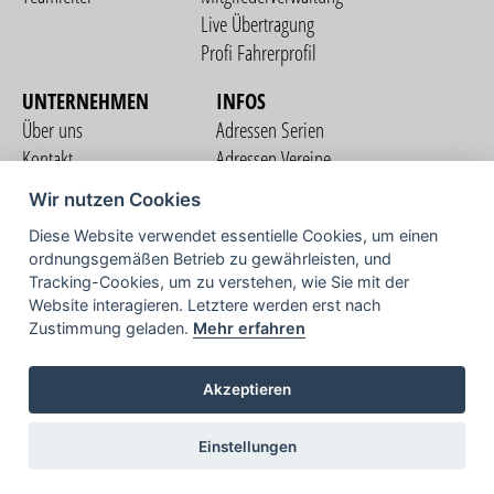
Live Übertragung
Profi Fahrerprofil
UNTERNEHMEN
INFOS
Über uns
Adressen Serien
Kontakt
Adressen Vereine
Nutzungsbedingungen
Adressen Teams
Wir nutzen Cookies
Datenschutzerklärung
Streckenverzeichnis
Diese Website verwendet essentielle Cookies, um einen
Impressum
ordnungsgemäßen Betrieb zu gewährleisten, und
COMMUNITY
Tracking-Cookies, um zu verstehen, wie Sie mit der
Website interagieren. Letztere werden erst nach
Zustimmung geladen.
Mehr erfahren
TV
Akzeptieren
Einstellungen
Copyright © 2026 vorstart GbR