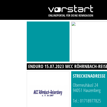
ENDURO 15.07.2023 MCC RÖHRNBACH-REISE
STRECKENADRESSE
Oberneuhäusl 24
94051 Hauzenberg
Tel.: 01718977825