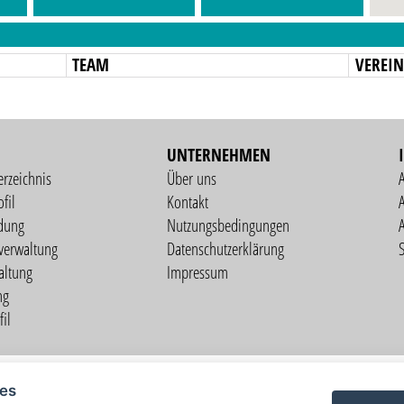
TEAM
VEREI
UNTERNEHMEN
erzeichnis
Über uns
fil
Kontakt
A
dung
Nutzungsbedingungen
verwaltung
Datenschutzerklärung
S
altung
Impressum
ng
il
Copyright © 2026 vorstart GbR
ies