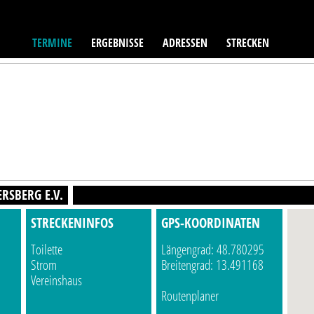
TERMINE
ERGEBNISSE
ADRESSEN
STRECKEN
RSBERG E.V.
STRECKENINFOS
GPS-KOORDINATEN
Toilette
Längengrad: 48.780295
Strom
Breitengrad: 13.491168
Vereinshaus
Routenplaner