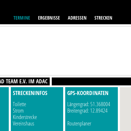
TERMINE
ERGEBNISSE
ADRESSEN
STRECKEN
D TEAM E.V. IM ADAC
STRECKENINFOS
GPS-KOORDINATEN
Toilette
Längengrad: 51.368004
Strom
Breitengrad: 12.89424
Kinderstrecke
Vereinshaus
Routenplaner