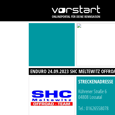
ENDURO 24.09.2023 SHC MELTEWITZ OFFROA
STRECKENADRESSE
Kührener Straße 6
04808 Lossatal
Tel.: 01626558078