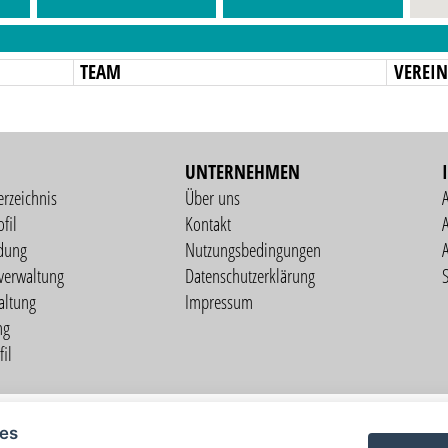
TEAM
VEREI
UNTERNEHMEN
erzeichnis
Über uns
fil
Kontakt
A
dung
Nutzungsbedingungen
verwaltung
Datenschutzerklärung
S
altung
Impressum
ng
il
Copyright © 2026 vorstart GbR
ies