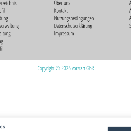
erzeichnis
Über uns
fil
Kontakt
A
dung
Nutzungsbedingungen
verwaltung
Datenschutzerklärung
S
altung
Impressum
ng
il
Copyright © 2026 vorstart GbR
ies