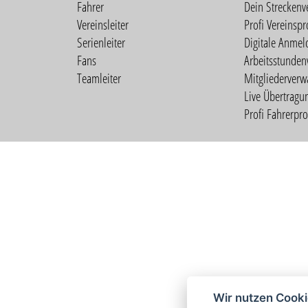
Fahrer
Dein Streckenv
Vereinsleiter
Profi Vereinspro
Serienleiter
Digitale Anmel
Fans
Arbeitsstunden
Teamleiter
Mitgliederverw
Live Übertragu
Profi Fahrerprof
Wir nutzen Cook