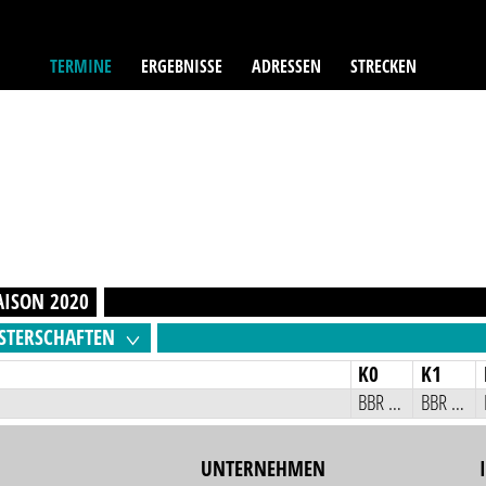
TERMINE
ERGEBNISSE
ADRESSEN
STRECKEN
AISON
2020
STERSCHAFTEN
K0
K1
BBR Jugend-Kartslalom
BBR Jugend-Kartslalom
UNTERNEHMEN