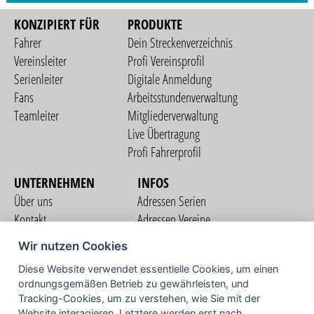
KONZIPIERT FÜR
PRODUKTE
Fahrer
Dein Streckenverzeichnis
Vereinsleiter
Profi Vereinsprofil
Serienleiter
Digitale Anmeldung
Fans
Arbeitsstundenverwaltung
Teamleiter
Mitgliederverwaltung
Live Übertragung
Profi Fahrerprofil
UNTERNEHMEN
INFOS
Über uns
Adressen Serien
Kontakt
Adressen Vereine
Nutzungsbedingungen
Adressen Teams
Wir nutzen Cookies
Datenschutzerklärung
Streckenverzeichnis
Diese Website verwendet essentielle Cookies, um einen
Impressum
ordnungsgemäßen Betrieb zu gewährleisten, und
COMMUNITY
Tracking-Cookies, um zu verstehen, wie Sie mit der
Website interagieren. Letztere werden erst nach