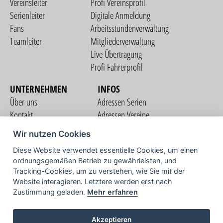
Vereinsleiter
Profi Vereinsprofil
Serienleiter
Digitale Anmeldung
Fans
Arbeitsstundenverwaltung
Teamleiter
Mitgliederverwaltung
Live Übertragung
Profi Fahrerprofil
UNTERNEHMEN
INFOS
Über uns
Adressen Serien
Kontakt
Adressen Vereine
Nutzungsbedingungen
Adressen Teams
Wir nutzen Cookies
Datenschutzerklärung
Streckenverzeichnis
Diese Website verwendet essentielle Cookies, um einen
Impressum
ordnungsgemäßen Betrieb zu gewährleisten, und
COMMUNITY
Tracking-Cookies, um zu verstehen, wie Sie mit der
Website interagieren. Letztere werden erst nach
Zustimmung geladen.
Mehr erfahren
TV
Akzeptieren