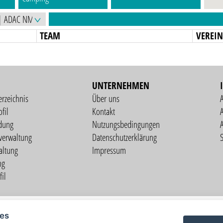
TEAM
VEREI
UNTERNEHMEN
erzeichnis
Über uns
fil
Kontakt
A
dung
Nutzungsbedingungen
verwaltung
Datenschutzerklärung
S
altung
Impressum
ng
il
Copyright © 2026 vorstart GbR
ies