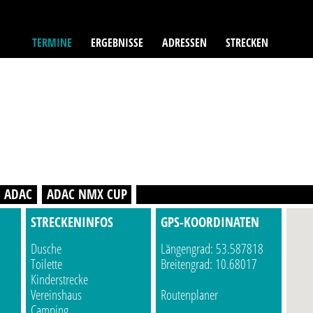
TERMINE
ERGEBNISSE
ADRESSEN
STRECKEN
M ADAC
ADAC NMX CUP
STRECKENINFOS
GPS-KOORDINATEN
Dusche
Längengrad: 53.587818
Toilette
Breitengrad: 10.68017
Kinderstrecke
Vereinshaus
Routenplaner
Camping