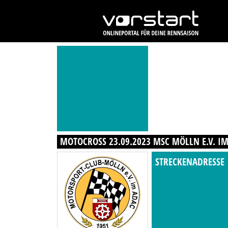
MOTOCROSS 23.09.2023 MSC MÖLLN E.V. I
STRECKENADRESSE