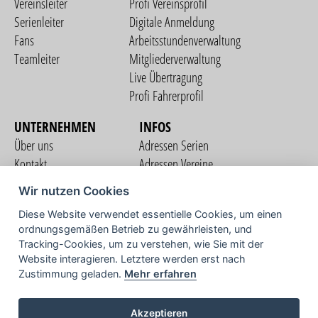
Vereinsleiter
Profi Vereinsprofil
Serienleiter
Digitale Anmeldung
Fans
Arbeitsstundenverwaltung
Teamleiter
Mitgliederverwaltung
Live Übertragung
Profi Fahrerprofil
UNTERNEHMEN
INFOS
Über uns
Adressen Serien
Kontakt
Adressen Vereine
Nutzungsbedingungen
Adressen Teams
Wir nutzen Cookies
Datenschutzerklärung
Streckenverzeichnis
Diese Website verwendet essentielle Cookies, um einen
Impressum
ordnungsgemäßen Betrieb zu gewährleisten, und
COMMUNITY
Tracking-Cookies, um zu verstehen, wie Sie mit der
Website interagieren. Letztere werden erst nach
Zustimmung geladen.
Mehr erfahren
TV
Akzeptieren