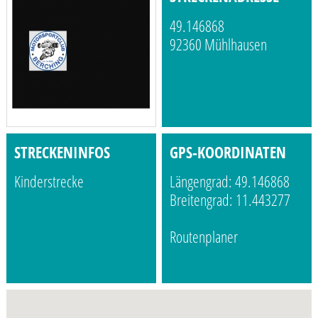
49.146868
92360 Mühlhausen
STRECKENINFOS
GPS-KOORDINATEN
Kinderstrecke
Längengrad: 49.146868
Breitengrad: 11.443277
Routenplaner