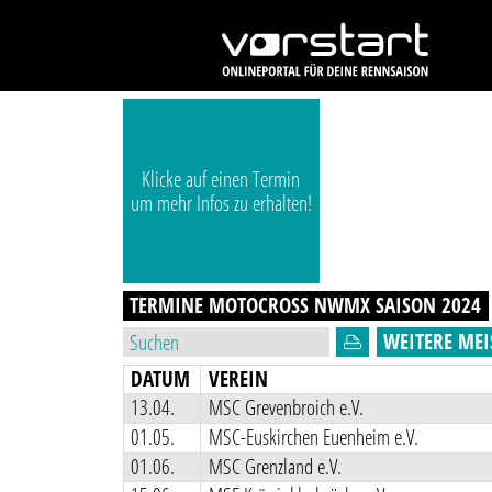
Klicke auf einen Termin
um mehr Infos zu erhalten!
TERMINE MOTOCROSS NWMX
SAISON
2024
WEITERE MEI
DATUM
VEREIN
13.04.
MSC Grevenbroich e.V.
01.05.
MSC-Euskirchen Euenheim e.V.
01.06.
MSC Grenzland e.V.