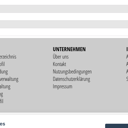
UNTERNEHMEN
erzeichnis
Über uns
fil
Kontakt
A
dung
Nutzungsbedingungen
verwaltung
Datenschutzerklärung
S
altung
Impressum
ng
il
Copyright © 2026 vorstart GbR
ies