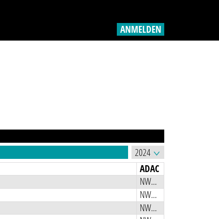
ANMELDEN
ADAC
NWMX
NWMX
NWMX