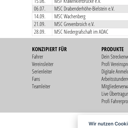
15.06.
MSF Kräwinklerbrücke e.V.
06.07.
MSC Drabenderhöhe-Bielstein e.V.
14.09.
MSC Wachenberg
21.09.
MSC Grevenbroich e.V.
28.09.
MSC Niedergrafschaft im ADAC
KONZIPIERT FÜR
PRODUKTE
Fahrer
Dein Streckenv
Vereinsleiter
Profi Vereinspro
Serienleiter
Digitale Anmel
Fans
Arbeitsstunden
Teamleiter
Mitgliederverw
Live Übertragu
Profi Fahrerprof
Wir nutzen Cook