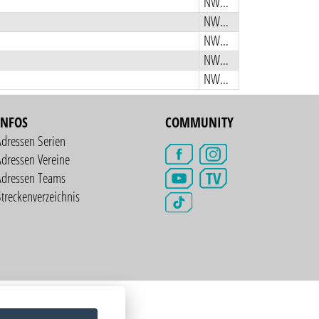
NWMX
NWMX
NWMX
NWMX
NWMX
INFOS
COMMUNITY
Adressen Serien
dressen Vereine
TV
Adressen Teams
treckenverzeichnis